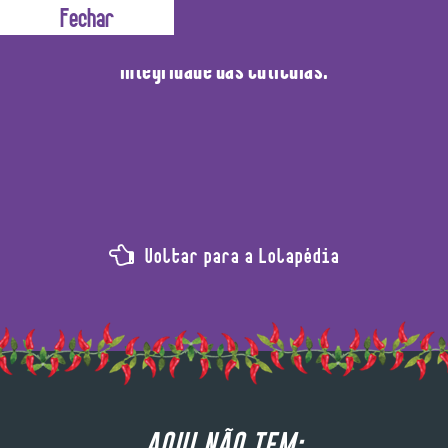
, melhora as propriedades físicas da fibra do cabelo tais
integridade das cutículas.
Voltar para a Lolapédia
AQUI NÃO TEM: