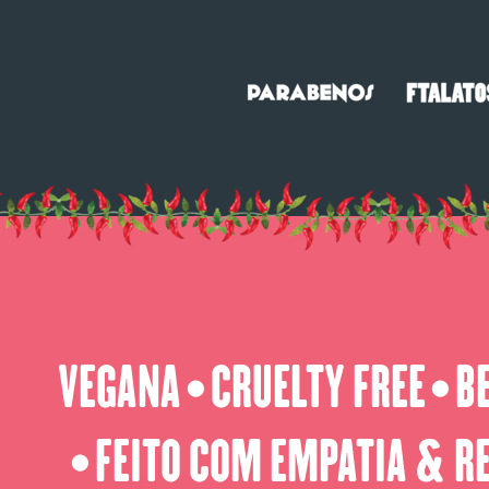
VEGANA
CRUELTY FREE
B
⬤
⬤
FEITO COM EMPATIA & R
⬤