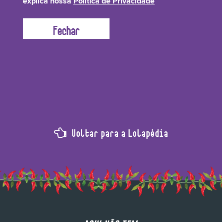
explica nossa
Política de Privacidade
combatente a temida caspa! Deixa o cabelo super brilhoso e estimula a
circulação, apoiando o crescimento capilar, além de prevenir a queda dos
fios. Na pele ele tem ação rejuvenescedora, ou seja, a deixa mais viçosa e
bonita.
Voltar para a Lolapédia