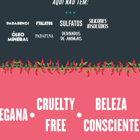
AQUI NÃO TEM:
CRUELTY
BELEZA
EGANA
⬤
⬤
FREE
CONSCIENTE