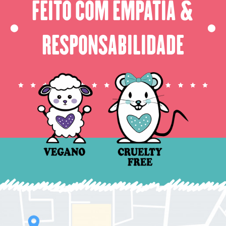
FEITO COM EMPATIA &
⬤
⬤
RESPONSABILIDADE