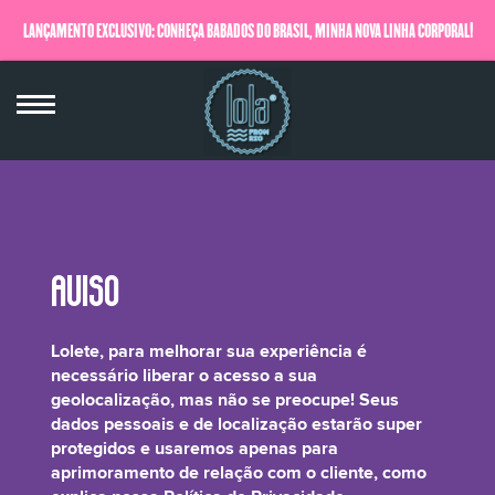
LANÇAMENTO EXCLUSIVO: CONHEÇA BABADOS DO BRASIL, MINHA NOVA LINHA CORPORAL!
QUERO SABER MAIS
Rosmarinus Officinalis (Rosemary)
Lolete, para melhorar sua experiência é
Extract*
necessário liberar o acesso a sua
geolocalização, mas não se preocupe! Seus
dados pessoais e de localização estarão super
protegidos e usaremos apenas para
aprimoramento de relação com o cliente, como
É o extrato da folha do Alecrim e tem ação antioxidante e é um ótimo