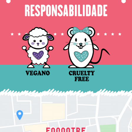
⬤
⬤
RESPONSABILIDADE
ENCONTRE