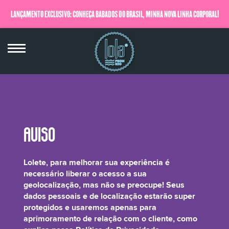
LANÇAMENTO EXCLUSIVO: CONHEÇA BABADOS DO BRASIL, MINHA NOVA LINHA CORPORAL!
QUERO SABER MAIS
Ricinus Communis (Castor) Seed Oil**
Lolete, para melhorar sua experiência é
necessário liberar o acesso a sua
geolocalização, mas não se preocupe! Seus
dados pessoais e de localização estarão super
protegidos e usaremos apenas para
É o óleo extraído da semente de Rícino ou Mamona. Ele é famoso por seu
aprimoramento de relação com o cliente, como
poder em auxilar o crescimento dos fios. Isso é possível por conta da sua