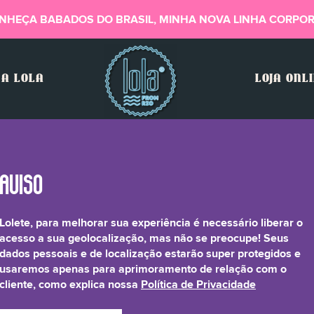
NHEÇA BABADOS DO BRASIL, MINHA NOVA LINHA CORPOR
A LOLA
LOJA ONL
Lolete, para melhorar sua experiência é necessário liberar o
nine/ Lactic Acid/ Glyc
acesso a sua geolocalização, mas não se preocupe! Seus
dados pessoais e de localização estarão super protegidos e
usaremos apenas para aprimoramento de relação com o
riticum Vulgare (Wheat
cliente, como explica nossa
Política de Privacidade