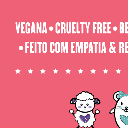
VEGANA
CRUELTY FREE
B
⬤
⬤
FEITO COM EMPATIA & R
⬤