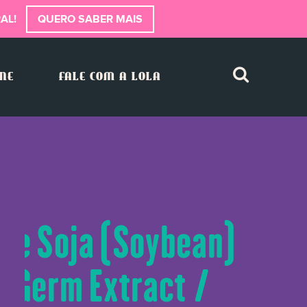
AL!
QUERO SABER MAIS
INE
FALE COM A LOLA
ine Soja (Soybean)
) Germ Extract /