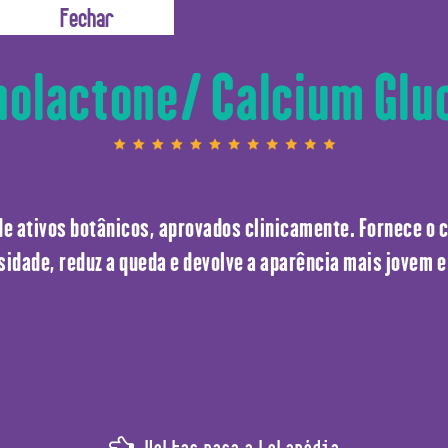
calensis Root Extract/ 
nolactone/ Calcium Glu
e ativos botânicos, aprovados clinicamente. Fornece o 
sidade, reduz a queda e devolve a aparência mais jovem e
Voltar para a Lolapédia