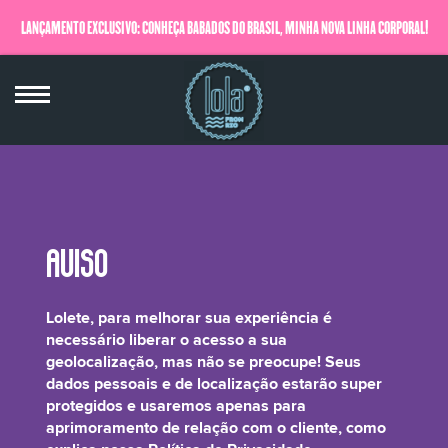
LANÇAMENTO EXCLUSIVO: CONHEÇA BABADOS DO BRASIL, MINHA NOVA LINHA CORPORAL!
QUERO SABER MAIS
PPG 3 Benzyl Ether Myristate
Lolete, para melhorar sua experiência é
necessário liberar o acesso a sua
geolocalização, mas não se preocupe! Seus
dados pessoais e de localização estarão super
protegidos e usaremos apenas para
É um emoliente que acrescenta brilho ao cabelo além de garantir que o
aprimoramento de relação com o cliente, como
produto espalhe de forma homogênea.