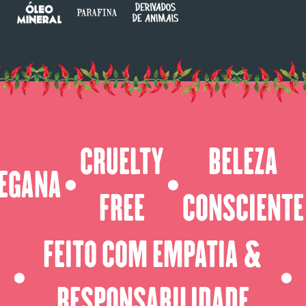
CRUELTY
BELEZA
EGANA
⬤
⬤
FREE
CONSCIENTE
FEITO COM EMPATIA &
⬤
⬤
RESPONSABILIDADE