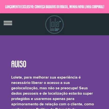
LANÇAMENTO EXCLUSIVO: CONHEÇA BABADOS DO BRASIL, MINHA NOVA LINHA CORPORAL!
QUERO SABER MAIS
Platonia Insignis Butter
Lolete, para melhorar sua experiência é
necessário liberar o acesso a sua
geolocalização, mas não se preocupe! Seus
dados pessoais e de localização estarão super
protegidos e usaremos apenas para
É a Manteiga de Bacuri. Suas vitaminas e minerais garantem a reparação da
aprimoramento de relação com o cliente, como
fibra capilar e ajudam no crescimento saudável do cabelo. Os aminoácidos