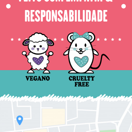
⬤
⬤
RESPONSABILIDADE