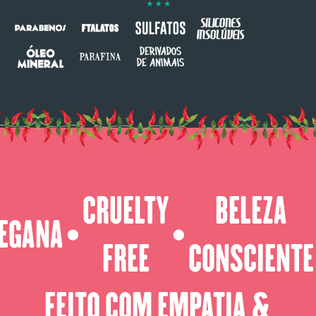
CRUELTY
BELEZA
EGANA
⬤
⬤
FREE
CONSCIENTE
FEITO COM EMPATIA &