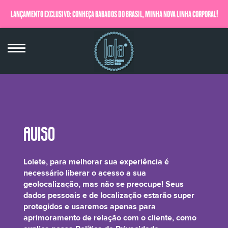
LANÇAMENTO EXCLUSIVO: CONHEÇA BABADOS DO BRASIL, MINHA NOVA LINHA CORPORAL!
QUERO SABER MAIS
Phenoxyethanol (and) Caprylyl Glycol |
Lolete, para melhorar sua experiência é
Fragrance/ Parfum, Hydroxycitronellal, d-
necessário liberar o acesso a sua
geolocalização, mas não se preocupe! Seus
Limonene, Linalool
dados pessoais e de localização estarão super
protegidos e usaremos apenas para
aprimoramento de relação com o cliente, como