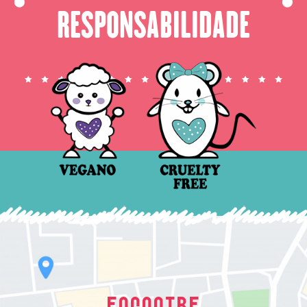
⬤
⬤
RESPONSABILIDADE
ENCONTRE