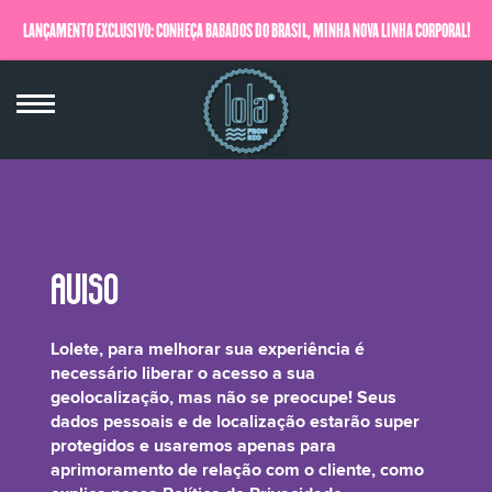
LANÇAMENTO EXCLUSIVO: CONHEÇA BABADOS DO BRASIL, MINHA NOVA LINHA CORPORAL!
QUERO SABER MAIS
pH
Lolete, para melhorar sua experiência é
necessário liberar o acesso a sua
geolocalização, mas não se preocupe! Seus
dados pessoais e de localização estarão super
protegidos e usaremos apenas para
O pH ÁCIDO SELA AS CUTÍCULAS DOS FIOS, O QUE AJUDA A RETER A HIDRATAÇÃO E OS
aprimoramento de relação com o cliente, como
NUTRIENTES, DEIXANDO O CABELO COM BRILHO E SAUDÁVEL. POR OUTRO LADO, O PH