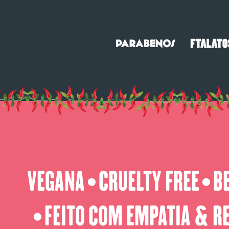
VEGANA
CRUELTY FREE
B
⬤
⬤
FEITO COM EMPATIA & R
⬤