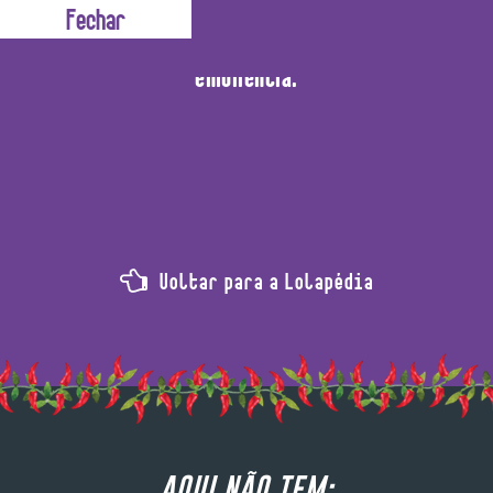
ereço muito boa suavidade e deslizamento, forneço muito 
emoliência.
Voltar para a Lolapédia
AQUI NÃO TEM: