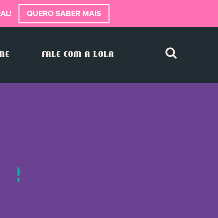
AL!
QUERO SABER MAIS
INE
FALE COM A LOLA
one