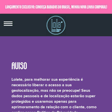
LANÇAMENTO EXCLUSIVO: CONHEÇA BABADOS DO BRASIL, MINHA NOVA LINHA CORPORAL!
QUERO SABER MAIS
Parfum/Fragrance, Citral**, Limonene**,
Lolete, para melhorar sua experiência é
d-Limonene**
necessário liberar o acesso a sua
geolocalização, mas não se preocupe! Seus
dados pessoais e de localização estarão super
protegidos e usaremos apenas para
aprimoramento de relação com o cliente, como
São ingredientes naturais, provenientes de óleos essenciais responsáveis