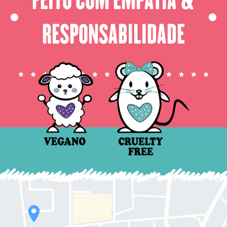
⬤
⬤
RESPONSABILIDADE