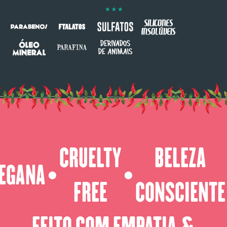
CRUELTY
BELEZA
EGANA
⬤
⬤
FREE
CONSCIENTE
FEITO COM EMPATIA &