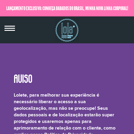
LANÇAMENTO EXCLUSIVO: CONHEÇA BABADOS DO BRASIL, MINHA NOVA LINHA CORPORAL!
QUERO SABER MAIS
Phytosteryl (and) Behenyl (and)
Lolete, para melhorar sua experiência é
Octyldodecyl Lauroyl Glutamate
necessário liberar o acesso a sua
geolocalização, mas não se preocupe! Seus
dados pessoais e de localização estarão super
protegidos e usaremos apenas para
aprimoramento de relação com o cliente, como
É um agente emoliente usado em produtos de beleza e cosméticos para