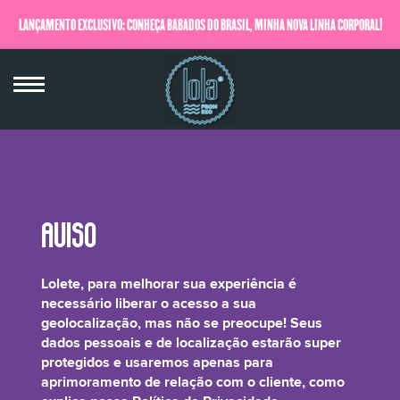
LANÇAMENTO EXCLUSIVO: CONHEÇA BABADOS DO BRASIL, MINHA NOVA LINHA CORPORAL!
QUERO SABER MAIS
Melon Seed Milk
Lolete, para melhorar sua experiência é
necessário liberar o acesso a sua
geolocalização, mas não se preocupe! Seus
dados pessoais e de localização estarão super
protegidos e usaremos apenas para
Riquíssimo em vitamina B 12, o Leite de Semente de Melão tem como
aprimoramento de relação com o cliente, como
característica a sua capacidade para manter a juventude da pele além de