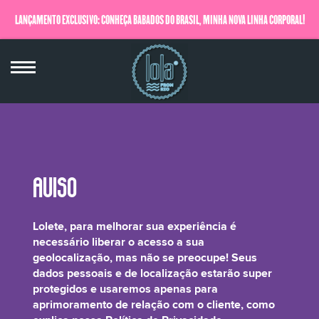
LANÇAMENTO EXCLUSIVO: CONHEÇA BABADOS DO BRASIL, MINHA NOVA LINHA CORPORAL!
QUERO SABER MAIS
Melaleuca Alternifolia Leaf Oil
Lolete, para melhorar sua experiência é
necessário liberar o acesso a sua
geolocalização, mas não se preocupe! Seus
dados pessoais e de localização estarão super
protegidos e usaremos apenas para
É o óleo essencial extraído da folha de Melaleuca. É um fungicida natural
aprimoramento de relação com o cliente, como
utilizado no combate à caspa e infecções. Evita a descamação do couro