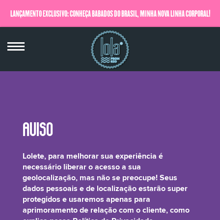
LANÇAMENTO EXCLUSIVO: CONHEÇA BABADOS DO BRASIL, MINHA NOVA LINHA CORPORAL!
QUERO SABER MAIS
Malpighia Glabra (Acerola) Fruit Extract
Lolete, para melhorar sua experiência é
necessário liberar o acesso a sua
geolocalização, mas não se preocupe! Seus
dados pessoais e de localização estarão super
protegidos e usaremos apenas para
Rainha da vitamina C, a Acerola atua como remineralizante, hidratante,
aprimoramento de relação com o cliente, como
suavizante e amaciante da pele! Também é antioxidante e age contra os