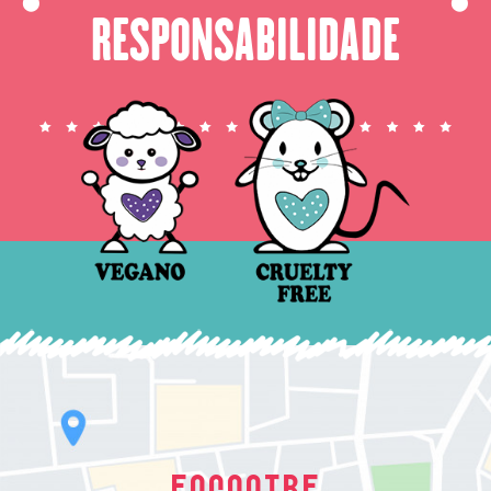
⬤
⬤
RESPONSABILIDADE
ENCONTRE