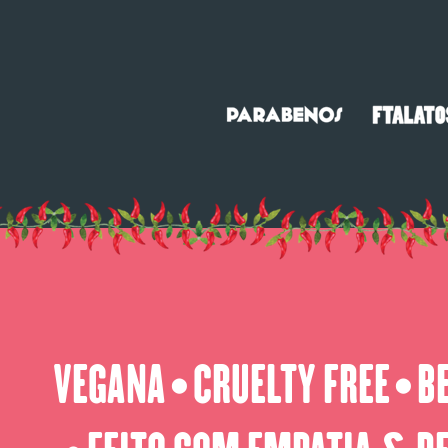
VEGANA
CRUELTY FREE
B
⬤
⬤