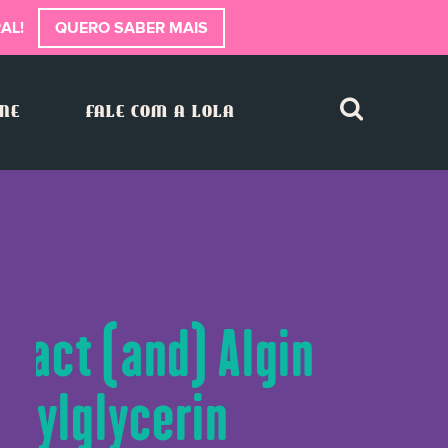
AL!
QUERO SABER MAIS
INE
FALE COM A LOLA
ract (and) Algin
exylglycerin