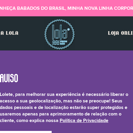
NHEÇA BABADOS DO BRASIL, MINHA NOVA LINHA CORPOR
A LOLA
LOJA ONL
Lolete, para melhorar sua experiência é necessário liberar o
imum (Linseed) Seed Ext
acesso a sua geolocalização, mas não se preocupe! Seus
dados pessoais e de localização estarão super protegidos e
usaremos apenas para aprimoramento de relação com o
xyethanol (and) Ethylh
cliente, como explica nossa
Política de Privacidade