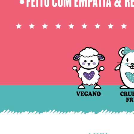
FEITO COM EMPATIA & R
⬤