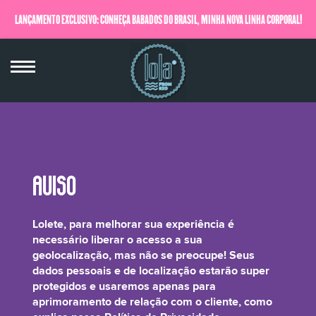
LANÇAMENTO EXCLUSIVO: CONHEÇA BABADOS DO BRASIL, MINHA NOVA LINHA CORPORAL!
QUERO SABER MAIS
Linum Usitatissimum (Linseed) Seed
Lolete, para melhorar sua experiência é
Extract*
necessário liberar o acesso a sua
geolocalização, mas não se preocupe! Seus
dados pessoais e de localização estarão super
protegidos e usaremos apenas para
aprimoramento de relação com o cliente, como
É uma misturinha do Extrato da Linhaça com conservantes naturais que