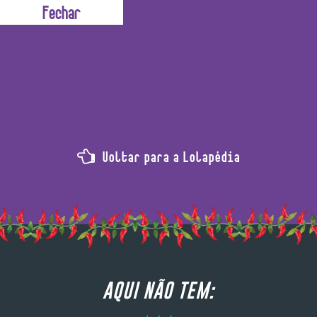
dos óleos essenciais que são responsáveis por dar o chei
Voltar para a Lolapédia
AQUI NÃO TEM: