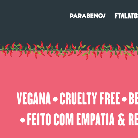
VEGANA
CRUELTY FREE
B
⬤
⬤
FEITO COM EMPATIA & R
⬤