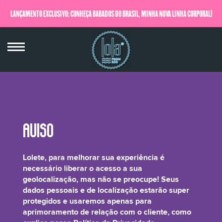
LANÇAMENTO EXCLUSIVO: CONHEÇA BABADOS DO BRASIL, MINHA NOVA LINHA CORPORAL!
QUERO SABER MAIS
Lauryl Lactyl Lactate
Lolete, para melhorar sua experiência é
necessário liberar o acesso a sua
geolocalização, mas não se preocupe! Seus
dados pessoais e de localização estarão super
protegidos e usaremos apenas para
Melhora a oleosidade, dá uma sensação suave à pele e forma uma camada
aprimoramento de relação com o cliente, como
protetora na pele que retém a umidade no seu interior.