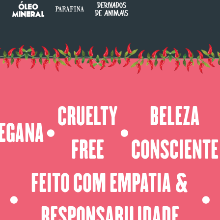
CRUELTY
BELEZA
EGANA
⬤
⬤
FREE
CONSCIENTE
FEITO COM EMPATIA &
⬤
⬤
RESPONSABILIDADE