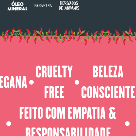
CRUELTY
BELEZA
EGANA
⬤
⬤
FREE
CONSCIENTE
FEITO COM EMPATIA &
⬤
⬤
RESPONSABILIDADE