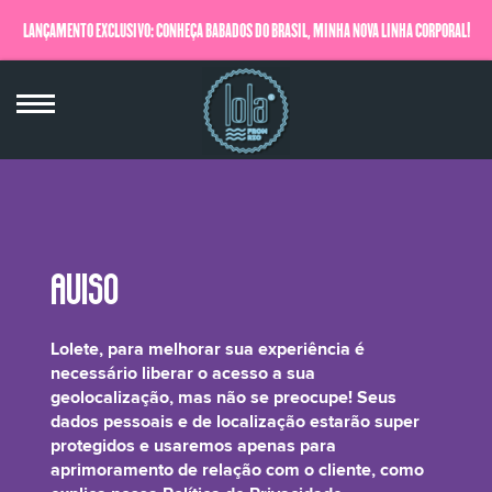
LANÇAMENTO EXCLUSIVO: CONHEÇA BABADOS DO BRASIL, MINHA NOVA LINHA CORPORAL!
QUERO SABER MAIS
Jasminum Officinale (Jasmine) Extract
Lolete, para melhorar sua experiência é
necessário liberar o acesso a sua
geolocalização, mas não se preocupe! Seus
dados pessoais e de localização estarão super
protegidos e usaremos apenas para
É o Extrato Essencial de Absoluto Jasmim! Com propriedades relaxantes,
aprimoramento de relação com o cliente, como
anti-inflamatórias, antissépticas, cicatrizantes e emolientes.