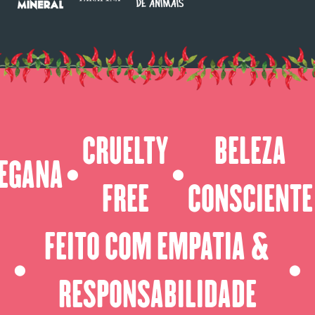
CRUELTY
BELEZA
EGANA
⬤
⬤
FREE
CONSCIENTE
FEITO COM EMPATIA &
⬤
⬤
RESPONSABILIDADE