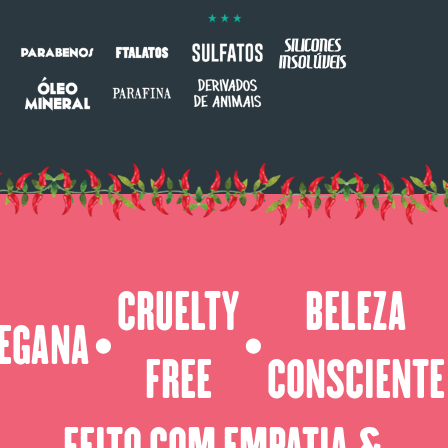
CRUELTY
BELEZA
EGANA
⬤
⬤
FREE
CONSCIENTE
FEITO COM EMPATIA &