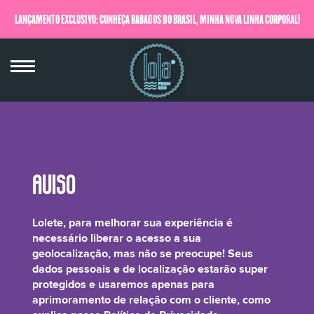
LANÇAMENTO EXCLUSIVO: CONHEÇA BABADOS DO BRASIL, MINHA NOVA LINHA CORPORAL!
QUERO SABER MAIS
Hydrolyzed Rice Protein* (and) Sodium
Lolete, para melhorar sua experiência é
Carrageenan*
necessário liberar o acesso a sua
geolocalização, mas não se preocupe! Seus
dados pessoais e de localização estarão super
protegidos e usaremos apenas para
aprimoramento de relação com o cliente, como
Um blend poderoso de proteína de arroz e sais de carragenina (polisacarídeo