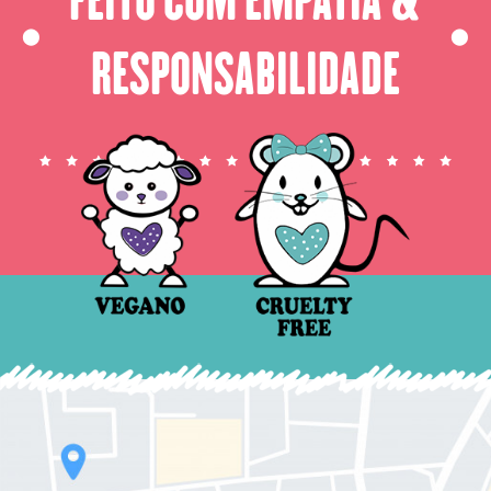
⬤
⬤
RESPONSABILIDADE