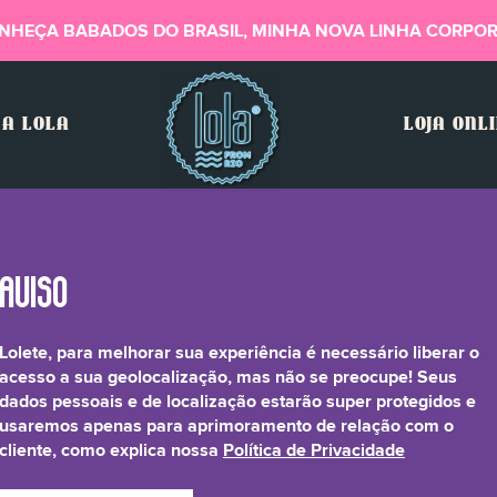
NHEÇA BABADOS DO BRASIL, MINHA NOVA LINHA CORPOR
A LOLA
LOJA ONL
Lolete, para melhorar sua experiência é necessário liberar o
s Sativus Fruit (and) 
acesso a sua geolocalização, mas não se preocupe! Seus
dados pessoais e de localização estarão super protegidos e
usaremos apenas para aprimoramento de relação com o
 (and) Hydrolyzed Cocoa
cliente, como explica nossa
Política de Privacidade