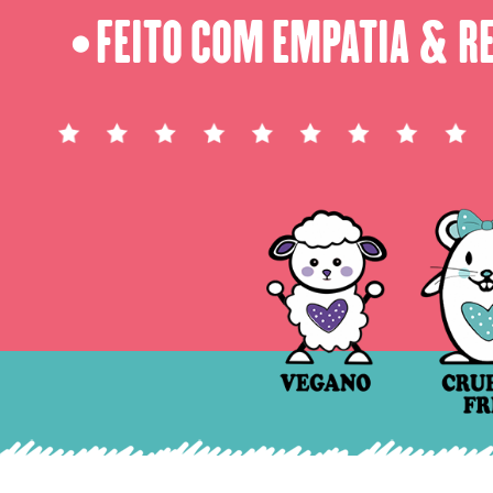
FEITO COM EMPATIA & R
⬤