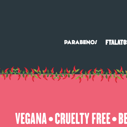
VEGANA
CRUELTY FREE
B
⬤
⬤