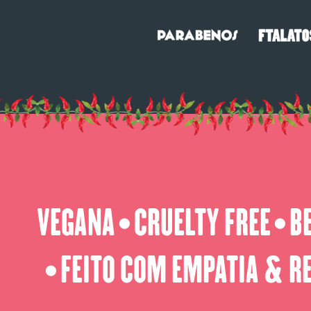
VEGANA
CRUELTY FREE
B
⬤
⬤
FEITO COM EMPATIA & R
⬤