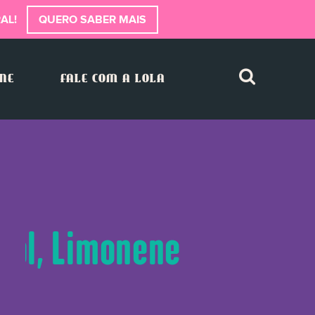
AL!
QUERO SABER MAIS
INE
FALE COM A LOLA
ohol, Limonene