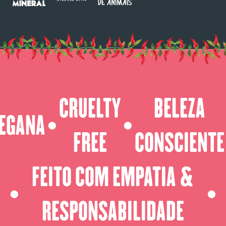
CRUELTY
BELEZA
EGANA
⬤
⬤
FREE
CONSCIENTE
FEITO COM EMPATIA &
⬤
⬤
RESPONSABILIDADE