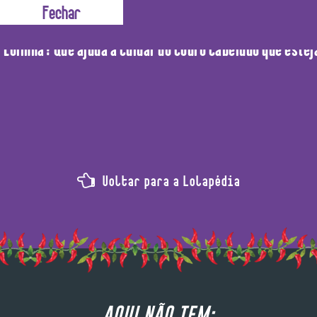
Extrato de Alcaçuz é perfeito para acalmar o couro cabelu
a, Lolinha? Que ajuda a cuidar do couro cabeludo que estej
Voltar para a Lolapédia
AQUI NÃO TEM: