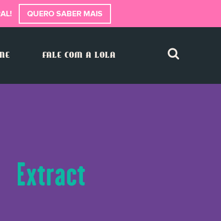
AL!
QUERO SABER MAIS
INE
FALE COM A LOLA
ot Extract