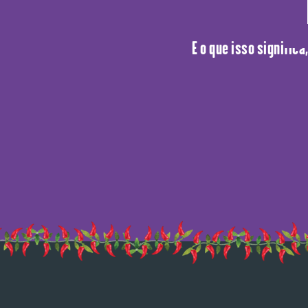
O 
E o que isso signific