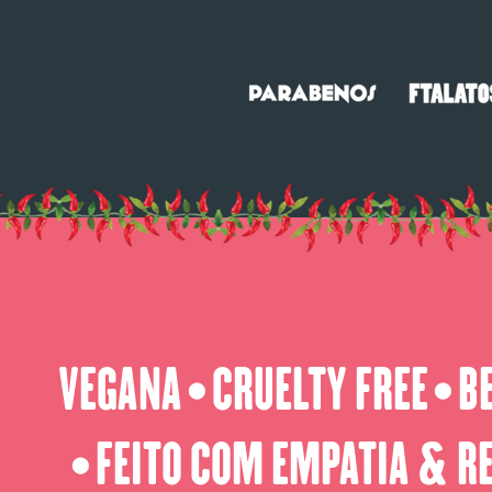
VEGANA
CRUELTY FREE
B
⬤
⬤
FEITO COM EMPATIA & R
⬤