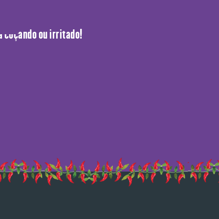
do.
a coçando ou irritado!