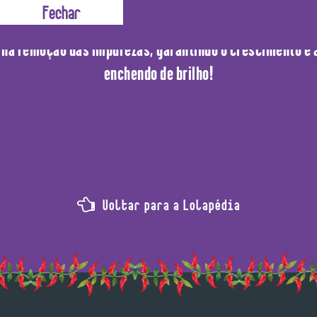
nte para a saúde do fio, além de ativar a circulação san
lia na remoção das impurezas, garantindo o crescimento e
enchendo de brilho!
Voltar para a Lolapédia