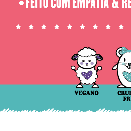
FEITO COM EMPATIA & R
⬤