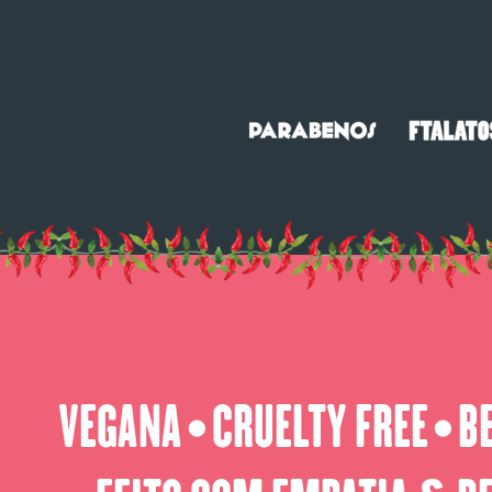
VEGANA
CRUELTY FREE
B
⬤
⬤