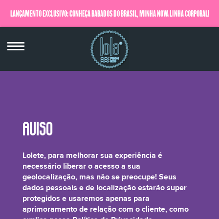
LANÇAMENTO EXCLUSIVO: CONHEÇA BABADOS DO BRASIL, MINHA NOVA LINHA CORPORAL!
QUERO SABER MAIS
Fragrance/Parfum, Hexyl Cinnamal*,
Lolete, para melhorar sua experiência é
Benzyl salicylate*, Linalool*
necessário liberar o acesso a sua
geolocalização, mas não se preocupe! Seus
dados pessoais e de localização estarão super
protegidos e usaremos apenas para
aprimoramento de relação com o cliente, como
São ingredientes naturais, provenientes de óleos essenciais responsáveis