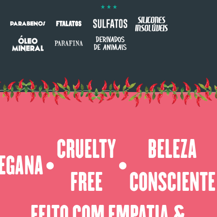
CRUELTY
BELEZA
EGANA
⬤
⬤
FREE
CONSCIENTE
FEITO COM EMPATIA &