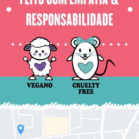
⬤
⬤
RESPONSABILIDADE