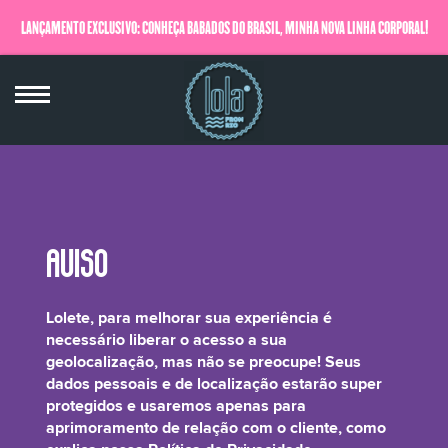
LANÇAMENTO EXCLUSIVO: CONHEÇA BABADOS DO BRASIL, MINHA NOVA LINHA CORPORAL!
QUERO SABER MAIS
Fragrance/Parfum, Butylphenyl Methyl
Lolete, para melhorar sua experiência é
Propional*, Amyl Cinnamal*, Benzyl
necessário liberar o acesso a sua
Benzoate, Hexyl Cinnamaldehyde*, d-
geolocalização, mas não se preocupe! Seus
dados pessoais e de localização estarão super
Limonene*
protegidos e usaremos apenas para
aprimoramento de relação com o cliente, como