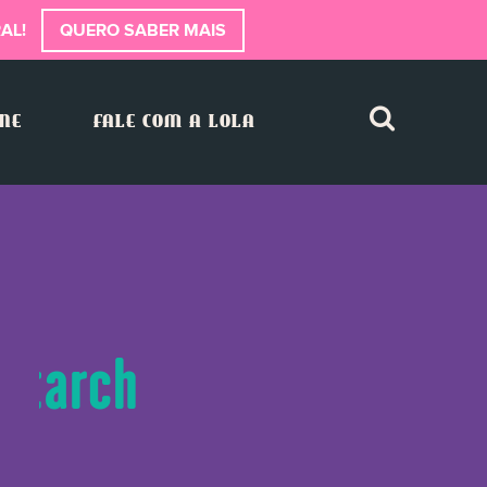
AL!
QUERO SABER MAIS
INE
FALE COM A LOLA
 Starch