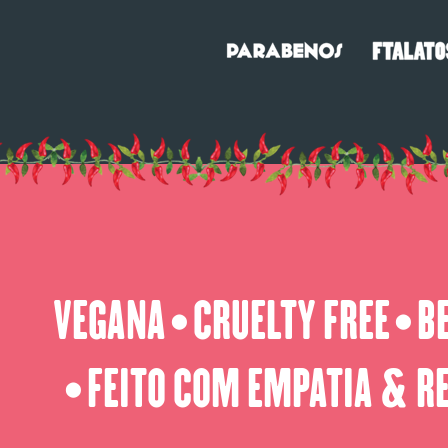
VEGANA
CRUELTY FREE
B
⬤
⬤
FEITO COM EMPATIA & R
⬤