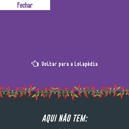
 inchado e reticulado. É um ingrediente em pó perfeito
Voltar para a Lolapédia
AQUI NÃO TEM: