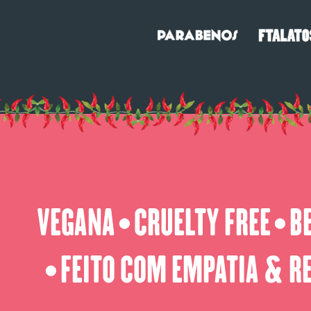
VEGANA
CRUELTY FREE
B
⬤
⬤
FEITO COM EMPATIA & R
⬤