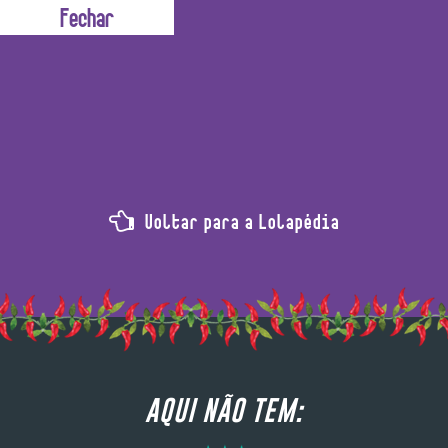
Um agente que deixa aquele efeito matte babadeiro.
Voltar para a Lolapédia
AQUI NÃO TEM: