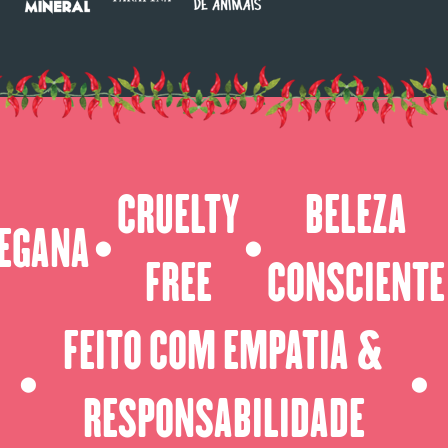
CRUELTY
BELEZA
EGANA
⬤
⬤
FREE
CONSCIENTE
FEITO COM EMPATIA &
⬤
⬤
RESPONSABILIDADE