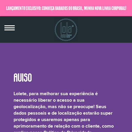
LANÇAMENTO EXCLUSIVO: CONHEÇA BABADOS DO BRASIL, MINHA NOVA LINHA CORPORAL!
QUERO SABER MAIS
Coumarin, Amyl Cinnamal
Lolete, para melhorar sua experiência é
necessário liberar o acesso a sua
geolocalização, mas não se preocupe! Seus
dados pessoais e de localização estarão super
protegidos e usaremos apenas para
Faz parte do cheirinho lolístico!
aprimoramento de relação com o cliente, como