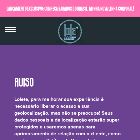
LANÇAMENTO EXCLUSIVO: CONHEÇA BABADOS DO BRASIL, MINHA NOVA LINHA CORPORAL!
QUERO SABER MAIS
Cocos Nucifera (Coconut) Extract
Lolete, para melhorar sua experiência é
necessário liberar o acesso a sua
geolocalização, mas não se preocupe! Seus
dados pessoais e de localização estarão super
protegidos e usaremos apenas para
As propriedades do coco são muito populares entre tratamentos capilares
aprimoramento de relação com o cliente, como
por terem ação emoliente. Os óleos estraídos e nutrientes presentes na