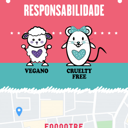
⬤
⬤
RESPONSABILIDADE
ENCONTRE