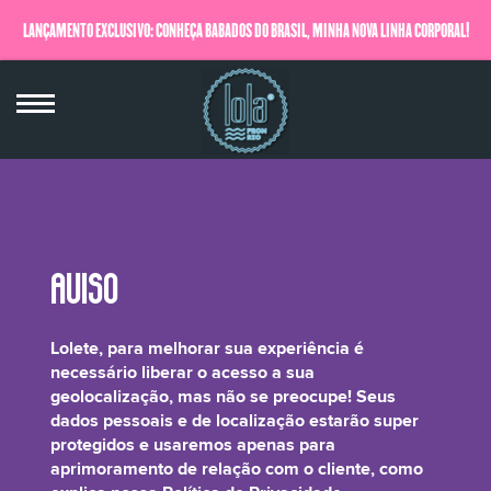
LANÇAMENTO EXCLUSIVO: CONHEÇA BABADOS DO BRASIL, MINHA NOVA LINHA CORPORAL!
QUERO SABER MAIS
Coco-Caprylate/Caprate
Lolete, para melhorar sua experiência é
necessário liberar o acesso a sua
geolocalização, mas não se preocupe! Seus
dados pessoais e de localização estarão super
protegidos e usaremos apenas para
É um composto derivado de coco, ácido caprílico e ácido cáprico usado
aprimoramento de relação com o cliente, como
principalmente como um emoliente para os cabelos e agente emulsionante