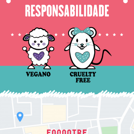
⬤
⬤
RESPONSABILIDADE
ENCONTRE