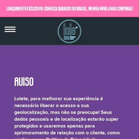
LANÇAMENTO EXCLUSIVO: CONHEÇA BABADOS DO BRASIL, MINHA NOVA LINHA CORPORAL!
QUERO SABER MAIS
Citrus Limon Peel Oil*
Lolete, para melhorar sua experiência é
necessário liberar o acesso a sua
geolocalização, mas não se preocupe! Seus
dados pessoais e de localização estarão super
protegidos e usaremos apenas para
Óleo essencial da casca do limão siciliano, que deixa seu produto com um
aprimoramento de relação com o cliente, como
cheirinho delicioso!