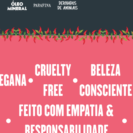
CRUELTY
BELEZA
EGANA
⬤
⬤
FREE
CONSCIENTE
FEITO COM EMPATIA &
⬤
⬤
RESPONSABILIDADE