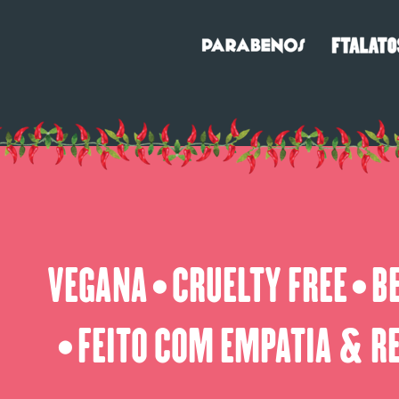
VEGANA
CRUELTY FREE
B
⬤
⬤
FEITO COM EMPATIA & R
⬤