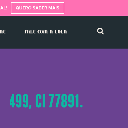
AL!
QUERO SABER MAIS
INE
FALE COM A LOLA
77499, CI 77891.