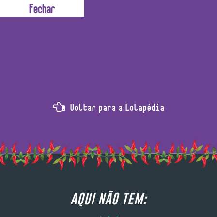
 dão as cores baphônicas, lacradoras e maravigold da li
Voltar para a Lolapédia
AQUI NÃO TEM: