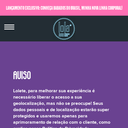
LANÇAMENTO EXCLUSIVO: CONHEÇA BABADOS DO BRASIL, MINHA NOVA LINHA CORPORAL!
QUERO SABER MAIS
Chenopodium Quinoa Extract*
Lolete, para melhorar sua experiência é
necessário liberar o acesso a sua
geolocalização, mas não se preocupe! Seus
dados pessoais e de localização estarão super
protegidos e usaremos apenas para
A Quinoa se tornou essencial na alimentação, faz bem pra pele e é ótima para
aprimoramento de relação com o cliente, como
os fios. Sabendo disso, não poderíamos deixar faltar extrato de semente de