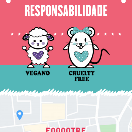
⬤
⬤
RESPONSABILIDADE
ENCONTRE