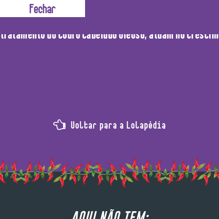
 suas propriedades anti-inflamatórias e calmantes, elas
 tratamento do couro cabeludo oleoso, atuam no crescime
Voltar para a Lolapédia
AQUI NÃO TEM: