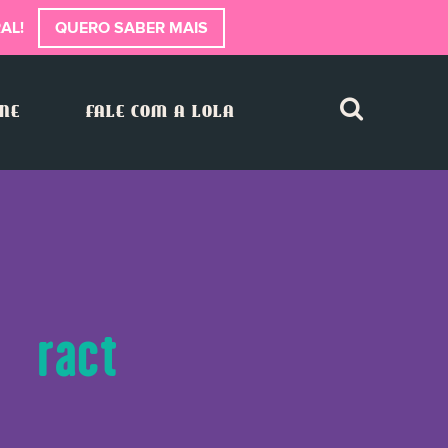
AL!
QUERO SABER MAIS
INE
FALE COM A LOLA
xtract