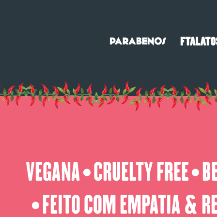
VEGANA
CRUELTY FREE
B
⬤
⬤
FEITO COM EMPATIA & R
⬤