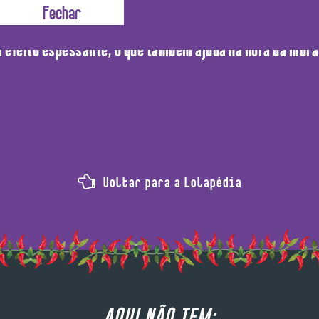
 mistura de alcoóis graxos (derivados de gorduras e óleo
 efeito espessante, o que também ajuda na hora da hidr
Voltar para a Lolapédia
AQUI NÃO TEM: