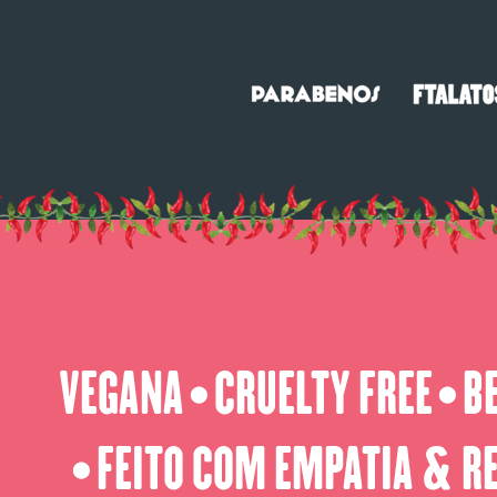
VEGANA
CRUELTY FREE
B
⬤
⬤
FEITO COM EMPATIA & R
⬤