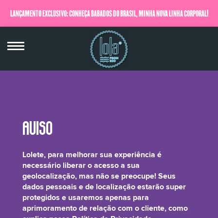
LANÇAMENTO EXCLUSIVO: CONHEÇA BABADOS DO BRASIL, MINHA NOVA LINHA CORPORAL!
QUERO SABER MAIS
Caprylic/Capric Triglyceride
Lolete, para melhorar sua experiência é
necessário liberar o acesso a sua
geolocalização, mas não se preocupe! Seus
dados pessoais e de localização estarão super
protegidos e usaremos apenas para
É um excelente ativo emoliente derivado do queridinho óleo de coco. Penetra
aprimoramento de relação com o cliente, como
rapidamente no cabelo, dando a ele um toque de suavidade e maciez. Também