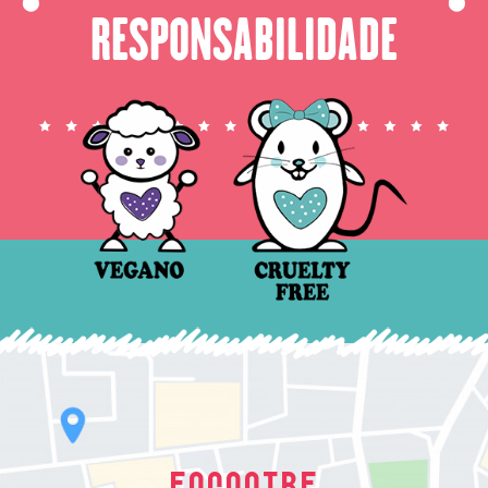
⬤
⬤
RESPONSABILIDADE
ENCONTRE