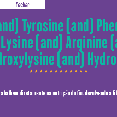
Valine (and) Methionin
and) Tyrosine (and) Phe
 Lysine (and) Arginine
droxylysine (and) Hydro
abalham diretamente na nutrição do fio, devolvendo à fib