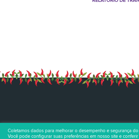
RELATÓRIO DE TRA
Coletamos dados para melhorar o desempenho e segurança do si
Você pode configurar suas preferências em nosso site e conferi