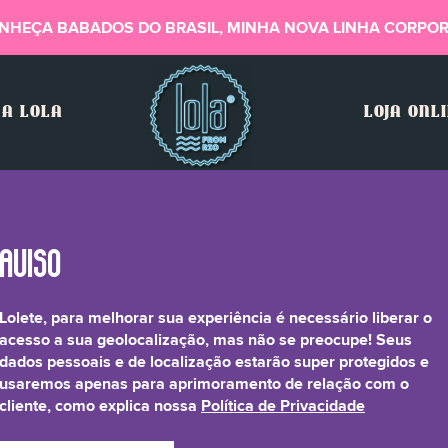
NHEÇA BABADOS DO BRASIL, MINHA NOVA LINHA CORPOR
A LOLA
LOJA ONL
Lolete, para melhorar sua experiência é necessário liberar o
d) Threonine (and) Ser
acesso a sua geolocalização, mas não se preocupe! Seus
dados pessoais e de localização estarão super protegidos e
usaremos apenas para aprimoramento de relação com o
line (and) Glycine (and
cliente, como explica nossa
Política de Privacidade