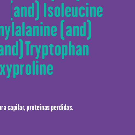
e (and) Isoleucine
nylalanine (and)
 (and)Tryptophan
xyproline
ra capilar, proteínas perdidas.