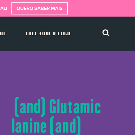
AL!
QUERO SABER MAIS
INE
FALE COM A LOLA
ine (and) Glutamic
) Alanine (and)