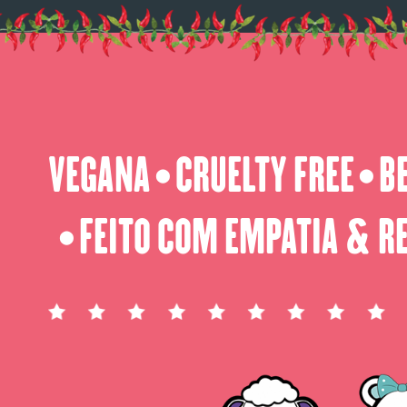
VEGANA
CRUELTY FREE
B
⬤
⬤
FEITO COM EMPATIA & R
⬤