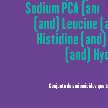
Sodium PCA (and) 
(and) Leucine (
Histidine (and)
(and) Hy
Conjunto de aminoácidos que tr