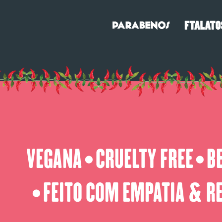
VEGANA
CRUELTY FREE
B
⬤
⬤
FEITO COM EMPATIA & R
⬤