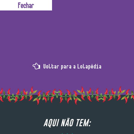
dutos de cuidados pessoais devido às suas propriedade
Voltar para a Lolapédia
AQUI NÃO TEM: