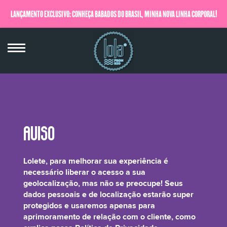
LANÇAMENTO EXCLUSIVO: CONHEÇA BABADOS DO BRASIL, MINHA NOVA LINHA CORPORAL!
QUERO SABER MAIS
Alcohol
Lolete, para melhorar sua experiência é
necessário liberar o acesso a sua
geolocalização, mas não se preocupe! Seus
dados pessoais e de localização estarão super
protegidos e usaremos apenas para
Álcool de origem vegetal, extraído do milho (ou soja, ou arroz) que atua como
aprimoramento de relação com o cliente, como
solvente entre os ingredientes da fórmula da colônia mais babadeira do