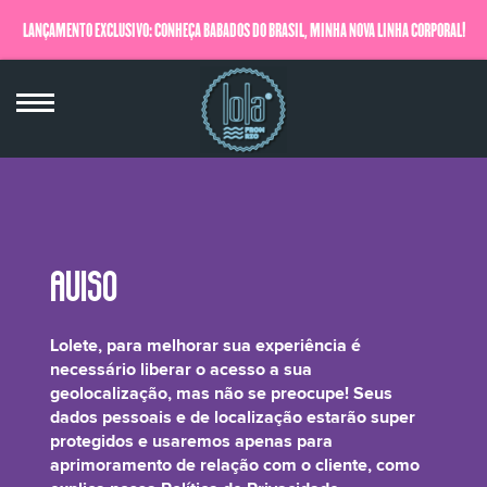
LANÇAMENTO EXCLUSIVO: CONHEÇA BABADOS DO BRASIL, MINHA NOVA LINHA CORPORAL!
QUERO SABER MAIS
Alanine (L-Alanine)
Lolete, para melhorar sua experiência é
necessário liberar o acesso a sua
geolocalização, mas não se preocupe! Seus
dados pessoais e de localização estarão super
protegidos e usaremos apenas para
É um aminoácido que ajuda na formação da vitamina B6. Possui propriedades
aprimoramento de relação com o cliente, como
hidratantes, e é usado em cosméticos para produzir surfactantes e