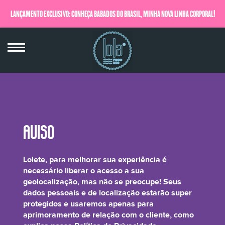
LANÇAMENTO EXCLUSIVO: CONHEÇA BABADOS DO BRASIL, MINHA NOVA LINHA CORPORAL!
QUERO SABER MAIS
Amodimethicone (and) Trideceth-12 (and)
Lolete, para melhorar sua experiência é
Cetrimonium Chloride
necessário liberar o acesso a sua
geolocalização, mas não se preocupe! Seus
dados pessoais e de localização estarão super
protegidos e usaremos apenas para
aprimoramento de relação com o cliente, como
Ele chega para ajudar a exterminar o frizz e melhorar a saúde dos seus fios