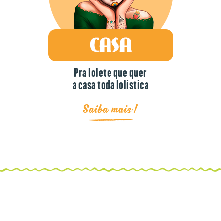
Pra lolete que quer
a casa toda lolística
Saiba mais!