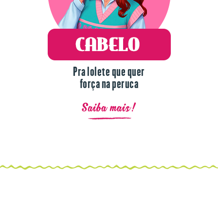
Pra lolete que quer
força na peruca
Saiba mais!