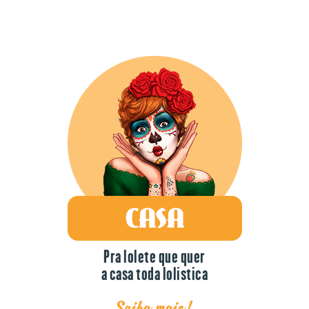
Pra lolete que quer
a casa toda lolística
Saiba mais!