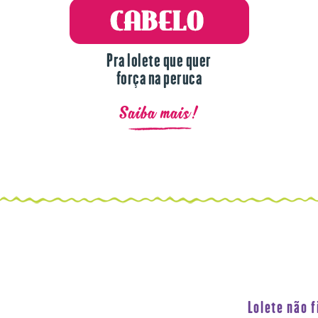
Pra lolete que quer
força na peruca
Saiba mais!
Lolete não 