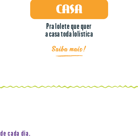
Pra lolete que quer
a casa toda lolística
Saiba mais!
de cada dia.