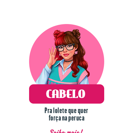
Pra lolete que quer
força na peruca
Saiba mais!