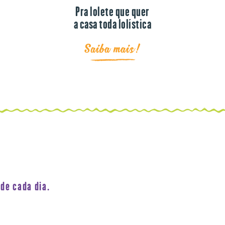
Pra lolete que quer
a casa toda lolística
Saiba mais!
de cada dia.