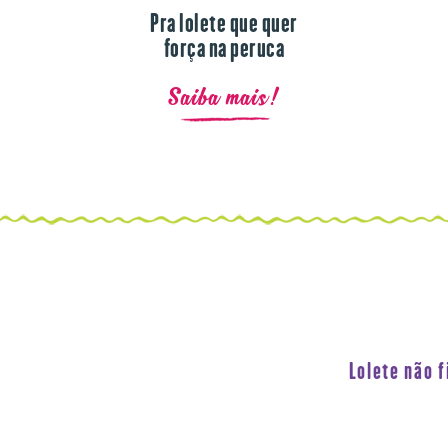
Pra lolete que quer
força na peruca
Saiba mais!
Lolete não 