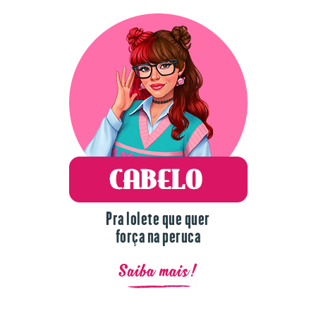
Pra lolete que quer
força na peruca
Saiba mais!