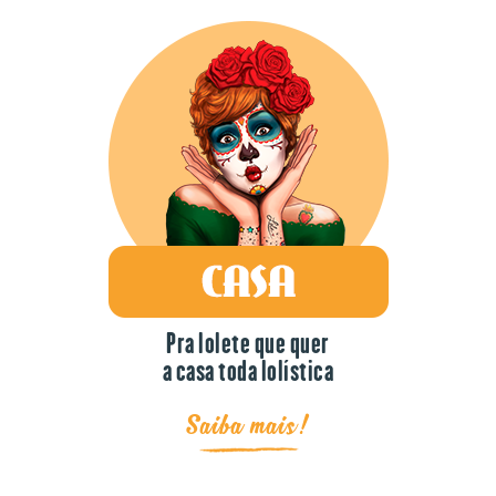
Pra lolete que quer
a casa toda lolística
Saiba mais!